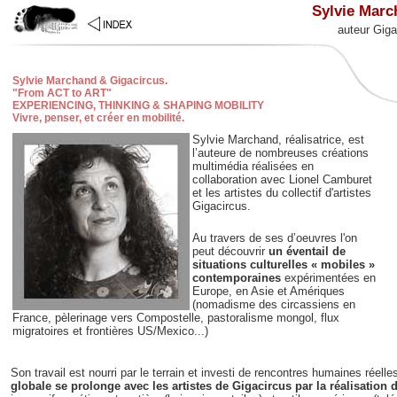
Sylvie Mar
auteur Giga
Sylvie Marchand & Gigacircus.
"From ACT to ART"
EXPERIENCING, THINKING & SHAPING MOBILITY
Vivre, penser, et créer en mobilité.
Sylvie Marchand, réalisatrice, est
l’auteure de nombreuses créations
multimédia réalisées en
collaboration avec Lionel Camburet
et les artistes du collectif d'artistes
Gigacircus.
Au travers de ses d’oeuvres l'on
peut découvrir
un éventail de
situations culturelles « mobiles »
contemporaines
expérimentées en
Europe, en Asie et Amériques
(nomadisme des circassiens en
France, pèlerinage vers Compostelle, pastoralisme mongol, flux
migratoires et frontières US/Mexico...)
Son travail est nourri par le terrain et investi de rencontres humaines réelle
globale se prolonge avec les artistes de Gigacircus par la réalisation