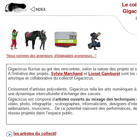
Le col
Gigac
"Nous sommes des arpenteurs, d'infatigables promeneurs..."
Gigacircus fluctue au gré des rencontres, selon la nature des projets et su
A l'initiative des projets,
Sylvie Marchand
et
Lionel Camburet
sont les 
artistique et collaborative du collectif Gigacircus.
Croisement d’artistes polyvalents, Gigacircus relie les arts numériques à l
une dynamique interculturelle d’échange des savoirs.
Gigacircus est composé d’
artistes ouverts au mixage des techniques 
vidéo, photo, infographie ; scénographes, informaticiens, designers d’int
webmasters, musiciens... De ce potentiel naissent des performances, des i
réseau projetés dans l’espace public.
les artistes du collectif